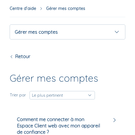
s'af
aut
Centre d’aide
Gérer mes comptes
pou
facil
la
Gérer mes comptes
séle
Retour
Gérer mes comptes
Trier par
Le plus pertinent
Comment me connecter à mon
Espace Client web avec mon appareil
de confiance ?