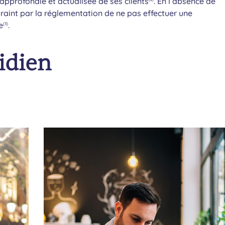
pprofondie et actualisée de ses clients
. En l’absence de
aint par la réglementation de ne pas effectuer une
e
.
(3)
idien