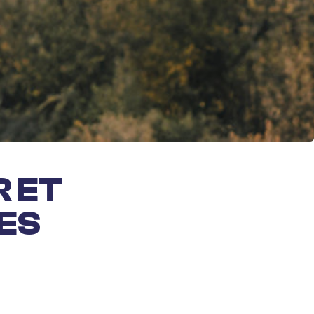
R ET
ES