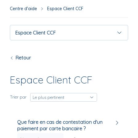
s'af
aut
Centre d’aide
Espace Client CCF
pou
facil
la
Espace Client CCF
séle
Retour
Espace Client CCF
Trier par
Le plus pertinent
Que faire en cas de contestation d'un
paiement par carte bancaire ?