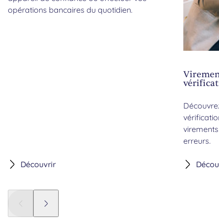
opérations bancaires du quotidien.
Virement
vérifica
Découvre
vérificati
virements 
erreurs.
Découvrir
Décou
Panneau précédent
Panneau suivant