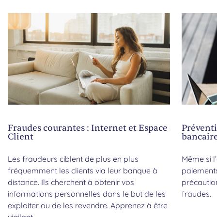
Fraudes courantes : Internet et Espace
Préventi
Client
bancair
Les fraudeurs ciblent de plus en plus
Même si l’
fréquemment les clients via leur banque à
paiements
distance. Ils cherchent à obtenir vos
précautio
informations personnelles dans le but de les
fraudes.
exploiter ou de les revendre. Apprenez à être
vigilant.