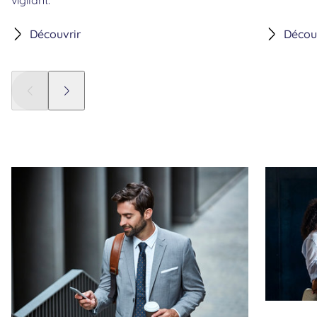
Découvrir
Décou
Panneau précédent
Panneau suivant