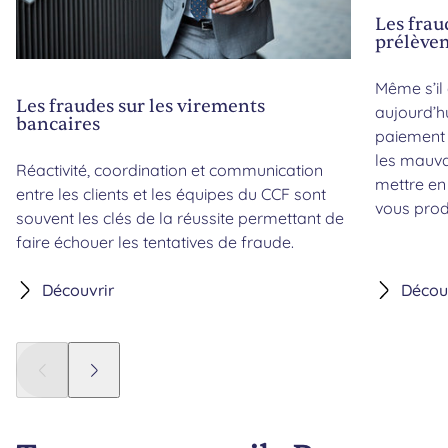
Les frau
prélève
Même s’il 
Les fraudes sur les virements
aujourd’h
bancaires
paiement 
les mauvai
Réactivité, coordination et communication
mettre en
entre les clients et les équipes du CCF sont
vous prod
souvent les clés de la réussite permettant de
faire échouer les tentatives de fraude.
Découvrir
Décou
Panneau précédent
Panneau suivant