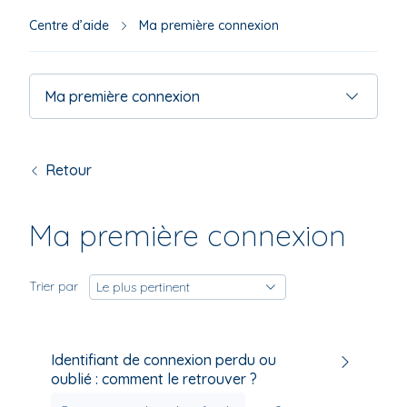
s'af
aut
Centre d’aide
Ma première connexion
pou
facil
la
Ma première connexion
séle
Retour
Ma première connexion
Trier par
Le plus pertinent
Identifiant de connexion perdu ou
oublié : comment le retrouver ?