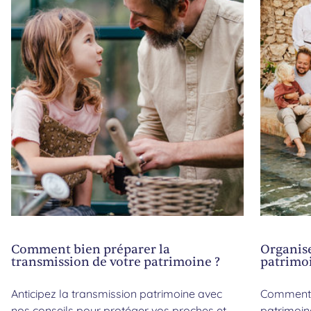
Comment bien préparer la
Organise
transmission de votre patrimoine ?
patrimoi
Anticipez la transmission patrimoine avec
Comment r
nos conseils pour protéger vos proches et
patrimoine