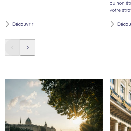
ou non êt
votre stra
Découvrir
Décou
Panneau précédent
Panneau suivant