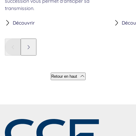
succession vous permet d'anticiper sa
transmission.
Découvrir
Décou
Panneau précédent
Panneau suivant
Retour en haut