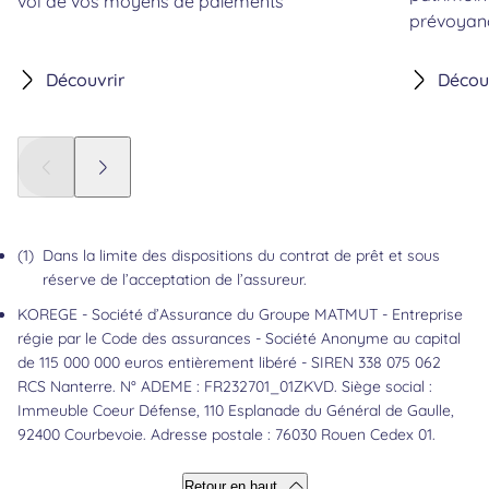
vol de vos moyens de paiements
prévoyan
Découvrir
Décou
Panneau précédent
Panneau suivant
(1)
Dans la limite des dispositions du contrat de prêt et sous
réserve de l’acceptation de l’assureur.
Retour au contenu
KOREGE - Société d’Assurance du Groupe MATMUT - Entreprise
régie par le Code des assurances - Société Anonyme au capital
de 115 000 000 euros entièrement libéré - SIREN 338 075 062
RCS Nanterre. N° ADEME : FR232701_01ZKVD.
Si
ège social :
Immeuble
Coeur
Défense, 110 Esplanade du Général de Gaulle,
92400 Courbevoie.
Adresse postale : 76030 Rouen Cedex 01.
Retour en haut