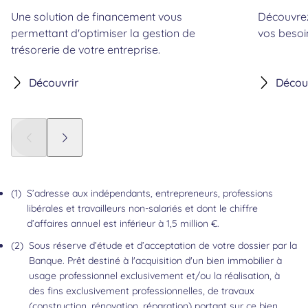
Une solution de financement vous
Découvrez
permettant d'optimiser la gestion de
vos besoi
trésorerie de votre entreprise.
Découvrir
Décou
Panneau précédent
Panneau suivant
(1)
S’adresse aux indépendants, entrepreneurs, professions
libérales et travailleurs non-salariés et dont le chiffre
d’affaires annuel est inférieur à 1,5 million €.
Retour au contenu
(2)
Sous réserve d’étude et d’acceptation de votre dossier par la
Banque. Prêt destiné à l'acquisition d'un bien immobilier à
usage professionnel exclusivement et/ou la réalisation, à
des fins exclusivement professionnelles, de travaux
(construction, rénovation, réparation) portant sur ce bien